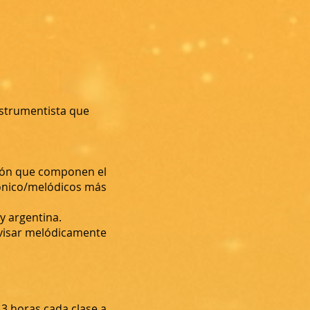
instrumentista que
sión que componen el
mónico/melódicos más
y argentina.
ovisar melódicamente
 3 horas cada clase a