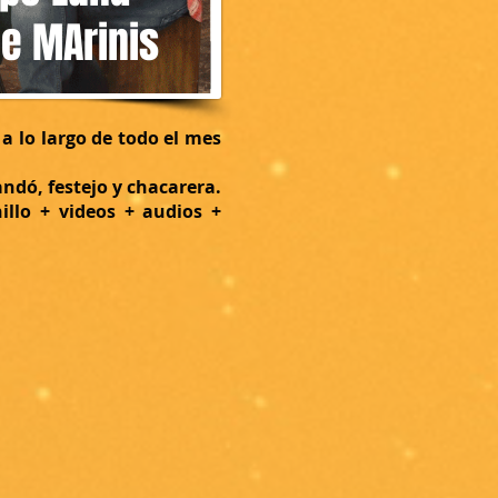
de MArinis
 lo largo de todo el mes
dó, festejo y chacarera.
nillo + videos + audios +