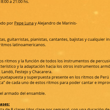
8:00 a 21:00 hs.
tado por
Pepe Luna
y Alejandro de Marinis-
tas, guitarristas, pianistas, cantantes, bajistas y cualquier 
ritmos latinoamericanos.
os ritmos y la función de todos los instrumentos de percu
terístico y la adaptación hacia los otros instrumentos ar
 Landó, Festejo y Chacarera.
a yuxtapuesta y superpuesta presente en los ritmos de Perú 
ica” de cada uno de estos ritmos para poder cantar e impr
n el armado del ensamble.
lases:
ta de 8 clases (dos clase por semana), con una duración de