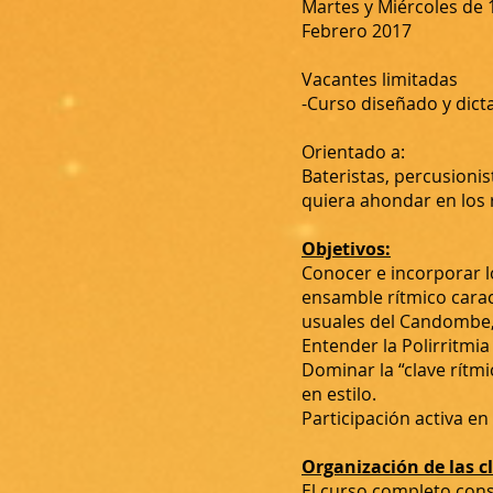
Martes y Miércoles de 1
Febrero 2017
Vacantes limitadas
-Curso diseñado y dic
Orientado a:
Bateristas, percusionis
quiera ahondar en los 
Objetivos:
Conocer e incorporar l
ensamble rítmico carac
usuales del Candombe,
Entender la Polirritmi
Dominar la “clave rítm
en estilo.
Participación activa e
Organización de las c
El curso completo cons