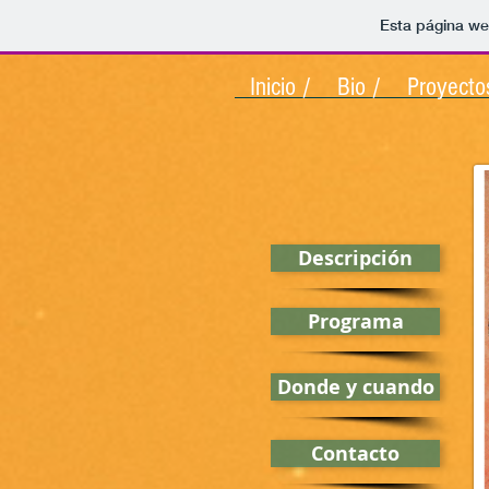
Esta página we
Inicio /
Bio /
Proyecto
Descripción
Programa
Donde y cuando
Contacto