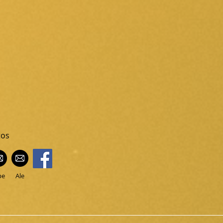
tos
pe
Ale