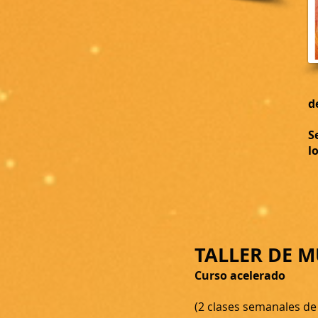
E
d
S
S
l
TALLER DE 
Curso acelerado
(2 clases semanales de