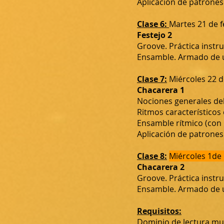
Aplicación de patrones
Clase 6:
Martes 21 de 
Festejo 2
Groove. Práctica instr
Ensamble. Armado de un
Clase 7:
Miércoles 22 d
Chacarera 1
Nociones generales del 
Ritmos característicos
Ensamble rítmico (con
Aplicación de patrones
Clase 8:
Miércoles 1de
Chacarera 2
Groove. Práctica instr
Ensamble. Armado de un
Requisitos:
Dominio de lectura mus