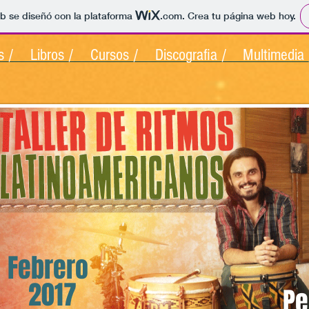
b se diseñó con la plataforma
.com
. Crea tu página web hoy.
s /
Libros /
Cursos /
Discografia /
Multimedia 
Febrero
2017
Pe