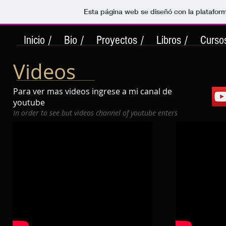
Esta página web se diseñó con la platafor
Inicio /
Bio /
Proyectos /
Libros /
Curso
Videos
Para ver mas videos ingrese a mi canal de
youtube
In order to see but videos channel of youtube enters