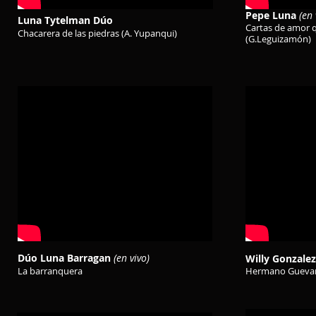
Pepe Luna
(en 
Luna Tytelman Dúo
Cartas de amor 
Chacarera de las piedras (A. Yupanqui)
(G.Leguizamón)
Dúo Luna Barragan
(en vivo)
Willy Gonzalez
La barranquera
Hermano Guevara