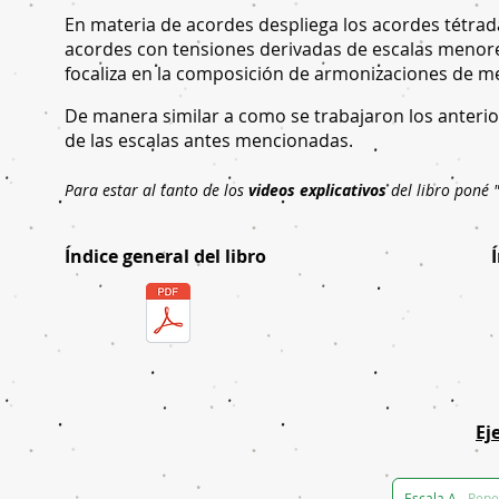
En materia de acordes despliega los acordes tétrada
acordes con tensiones derivadas de escalas menores
focaliza en la composición de armonizaciones de melo
De manera similar a como se trabajaron los anterio
de las escalas antes mencionadas.
Para estar al tanto de los
videos explicativos
del libro poné "
​Índice general del libro
Ej
Escala A
-
Pepe