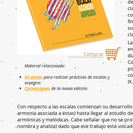
de
cl
co
fi
su
cl
La
en
Comprar
di
C
Co
Material relacionado:
po
co
41 pistas
para realizar prácticas de escalas y
IX.
arpegios
Correcciones
de la nueva edición
Con respecto a las escalas comienzan su desarrollo 
armonía asociada a éstas) hasta llegar al estudio 
armónicas y melódicas. Cabe señalar que no se pro
nombra y analiza) dado que ese trabajo está volcado