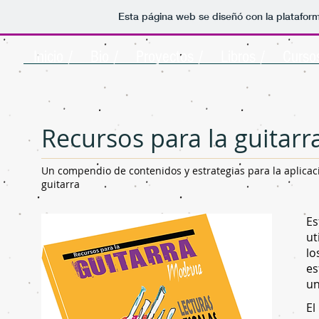
Esta página web se diseñó con la platafor
Inicio /
Bio /
Proyectos /
Libros /
Curso
Recursos para la guitar
Un compendio de contenidos y estrategias para la aplicaci
guitarra
Es
ut
lo
es
un
El